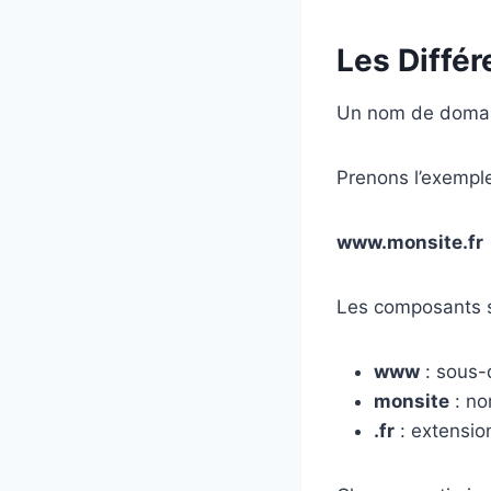
Les Diffé
Un nom de domai
Prenons l’exemple
www.monsite.fr
Les composants s
www
: sous
monsite
: no
.fr
: extensi