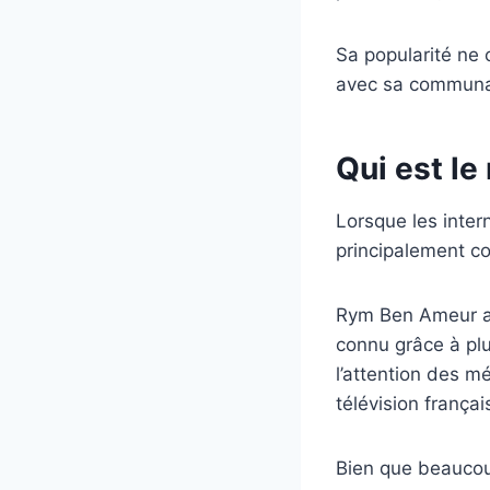
Sa popularité ne 
avec sa communa
Qui est l
Lorsque les inte
principalement co
Rym Ben Ameur a 
connu grâce à plu
l’attention des m
télévision françai
Bien que beaucoup