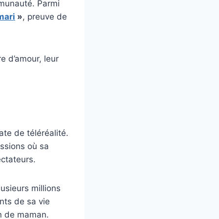
mmunauté. Parmi
mari
»
, preuve de
re d’amour, leur
e de téléréalité.
issions où sa
ectateurs.
usieurs millions
nts de sa vie
en de maman.