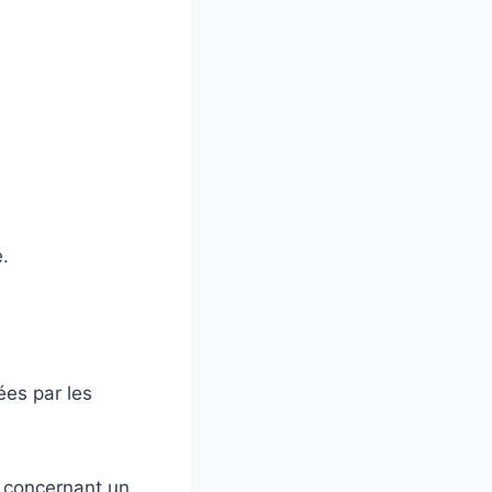
.
es par les
s concernant un