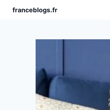
Skip
franceblogs.fr
to
content