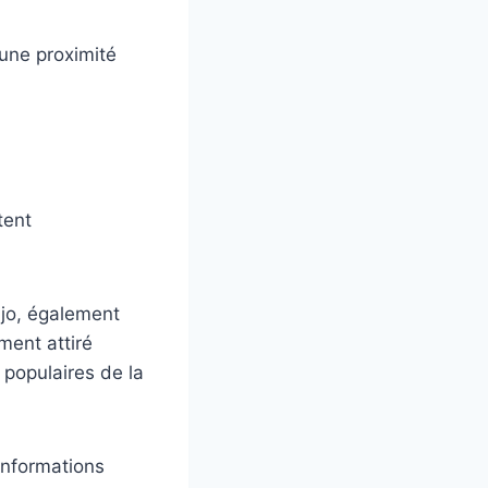
une proximité
tent
jo, également
ment attiré
 populaires de la
 informations