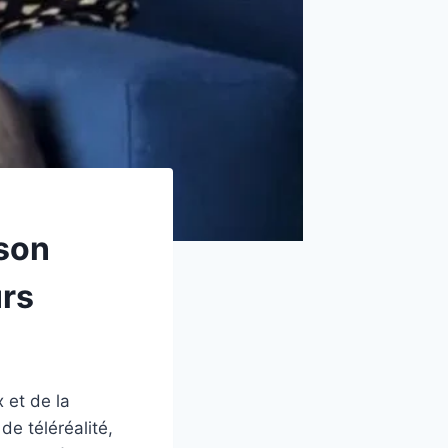
 son
urs
 et de la
de téléréalité,