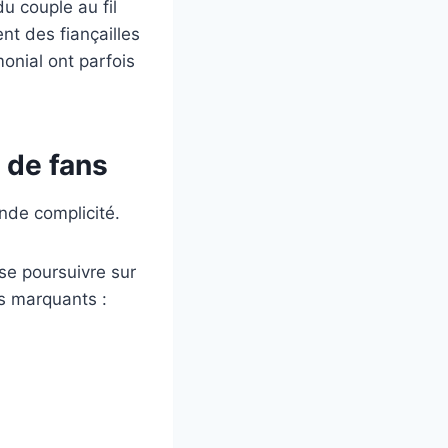
u couple au fil
nt des fiançailles
onial ont parfois
s de fans
nde complicité.
 se poursuivre sur
ts marquants :