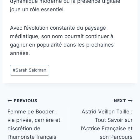
dynamique moderne où la présence digitale
joue un rôle essentiel.
Avec l’évolution constante du paysage
médiatique, son nom pourrait continuer à
gagner en popularité dans les prochaines
années.
Post
#
Sarah Saldman
Tags:
Post
PREVIOUS
NEXT
Femme de Booder :
Astrid Veillon Taille :
navigation
vie privée, carrière et
Tout Savoir sur
discrétion de
l’Actrice Française et
l’humoriste français
son Parcours