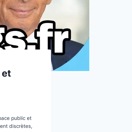
 et
pace public et
ent discrètes,