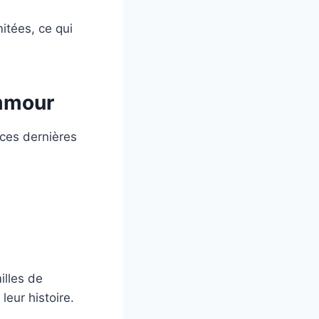
itées, ce qui
emmour
ces dernières
s
illes de
eur histoire.