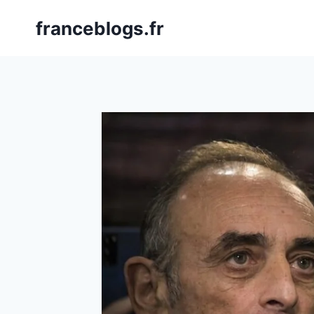
Skip
franceblogs.fr
to
content