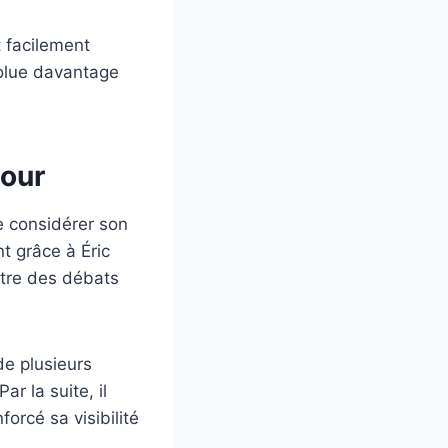
t facilement
volue davantage
mour
e considérer son
 grâce à Éric
ntre des débats
de plusieurs
ar la suite, il
orcé sa visibilité