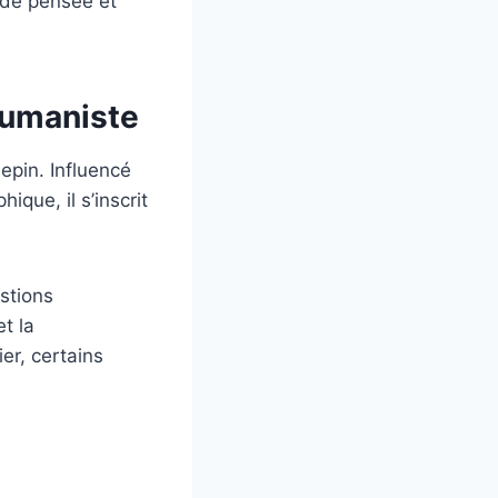
é de pensée et
 humaniste
epin. Influencé
hique, il s’inscrit
estions
et la
er, certains