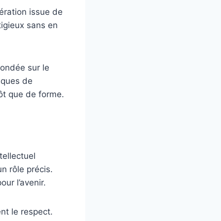
ération issue de
stigieux sans en
fondée sur le
giques de
ôt que de forme.
ellectuel
n rôle précis.
ur l’avenir.
nt le respect.