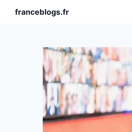
Skip
franceblogs.fr
to
content