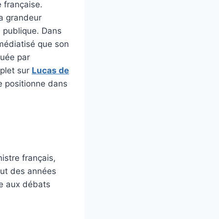
e française.
la grandeur
e publique. Dans
 médiatisé que son
quée par
mplet sur
Lucas de
se positionne dans
istre français,
ébut des années
ce aux débats