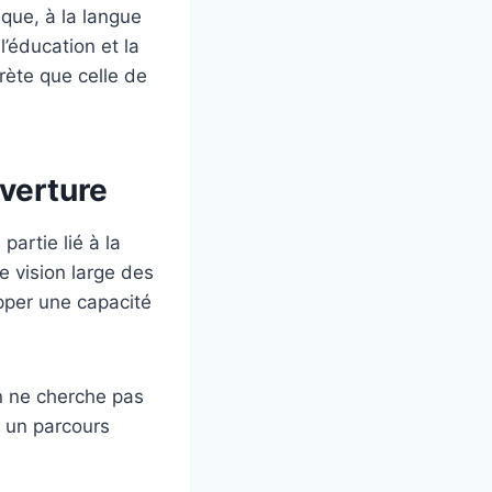
ique, à la langue
’éducation et la
crète que celle de
uverture
partie lié à la
e vision large des
pper une capacité
in ne cherche pas
t un parcours