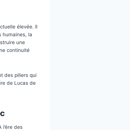
tuelle élevée. Il
es humaines, la
nstruire une
une continuité
t des piliers qui
ire de Lucas de
ic
À l’ère des